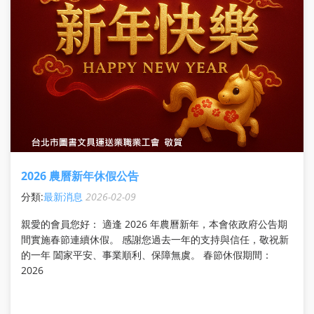
沒公司怎麼保勞保？完整投保指南
分類:
最新消息
2026-02-22
離職、接案或沒有公司，還能保勞保嗎？本篇完整解析職業工
會投保方式、費用計算、投保流程與常見風險，並說明如何選
擇制度穩定的單位，如台北市圖書文具運送業職業工會，協助
自由工作者與接案族安心累積勞保年資。
2026 農曆新年休假公告
分類:
最新消息
2026-02-09
親愛的會員您好： 適逢 2026 年農曆新年，本會依政府公告期
間實施春節連續休假。 感謝您過去一年的支持與信任，敬祝新
的一年 闔家平安、事業順利、保障無虞。 春節休假期間：
2026