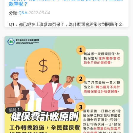
款單呢？
分類:
Q&A
2022-03-04
Q1：都已經在上班參加勞保了，為什麼還會經常收到國民年金
的繳款單？而且還說有欠費未繳？勞保局是不是搞錯了？
A1： 勞保加保後國民年金會退保，但繳款單最快要次月底才
會製發 基於社會保險不中斷