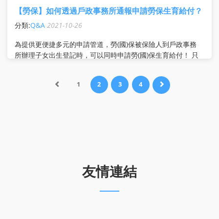
【勞保】如何透過戶政事務所通報申請勞保生育給付？
分類:
Q&A
2021-10-26
為提供更便捷多元的申請管道，勞(國)保被保險人到戶政事務
所辦理子女出生登記時，可以同時申請勞(國)保生育給付！ 只
要申請人於戶政資訊系統列印之申請書確認無誤，蓋章並提供
本人國內金融機構帳戶資料後
Prev
1
2
3
4
Next
友情連結