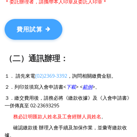
＊委託辦理者，請攜帶本人印章及委託人印章＊
費用試算
（二）通訊辦理：
１． 請先來電
(02)2369-3392
，詢問相關繳費金額。
２．列印並填寫入會申請書
<
下載
>
<
範例
>
。
３．繳交費用後，請務必將《
繳款收據
》及《
入會申請書
》
一併傳真至
02-23693295
務必註明匯款人姓名及工會經辦人員姓名
。
確認繳款後 辦理入會手續及加保作業，並彙寄繳款收
據。