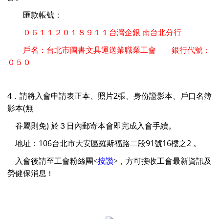
匯款帳號：
０６１１２０１８９１１台灣企銀 南台北分行
戶名：台北市圖書文具運送業職業工會 銀行代號：
０５０
4．請將入會申請表正本、照片2張、身份證影本、戶口名簿
影本(無
眷屬則免) 於３日內郵寄本會即完成入會
手續。
地址：106台北市大安區羅斯福路二段91號16樓之2 。
入會後請至工會粉絲團
<
按讚
>
，
方可接收工會最新資訊及
勞健保消息
！
圖書職業工會, 運送職業工會, 工會, 二代健保, 公會, 職業工會投保,
職業工會勞保, 新北市職業工會, 台北市職業工會, 勞保年金, 投保職