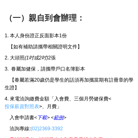
（一）親自到會辦理：
1. 本人身份證正反面影本1份
【
如有補助請攜帶相關證明文件
】
2. 大頭照
(1吋或2吋)
2張
3. 眷屬加健保，請攜帶戶口名簿影本
【眷屬若滿20歲仍是學生的話須再加攜當期有註冊章的學
生證】
4.
來電洽詢繳費金額「入會費、三個月勞健保費
<
投保薪資對照表
>
、月費」
入會申請書
<
下載
> <
範例
>
洽詢專線:
(02)2369-3392