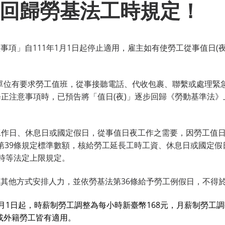
回歸勞基法工時規定！
事項」自111年1月1日起停止適用，雇主如有使勞工從事值日
單位有要求勞工值班，從事接聽電話、代收包裹、聯繫或處理緊急
正注意事項時，已預告將「值日(夜)」逐步回歸《勞動基準法》
在工作日、休息日或國定假日，從事值日夜工作之需要，因勞工值
第39條規定標準數額，核給勞工延長工時工資、休息日或國定假
小時等法定上限規定。
以其他方式安排人力，並依勞基法第36條給予勞工例假日，不得
月1日起，時薪制勞工調整為每小時新臺幣168元，月薪制勞工調
或外籍勞工皆有適用。