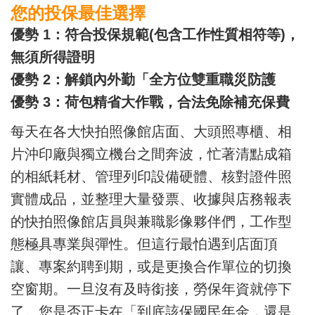
您的投保最佳選擇
優勢 1：符合投保規範(包含工作性質相符等)，
無須所得證明
優勢 2：解鎖內外勤「全方位雙重職災防護
優勢 3：荷包精省大作戰，合法免除補充保費
每天在各大快拍照像館店面、大頭照專櫃、相
片沖印廠與獨立機台之間奔波，忙著清點成箱
的相紙耗材、管理列印設備硬體、核對證件照
實體成品，並整理大量發票、收據與店務報表
的快拍照像館店員與兼職影像夥伴們，工作型
態極具專業與彈性。但這行最怕遇到店面頂
讓、專案約聘到期，或是更換合作單位的切換
空窗期。一旦沒有及時銜接，勞保年資就停下
了。您是否正卡在「到底該保國民年金，還是