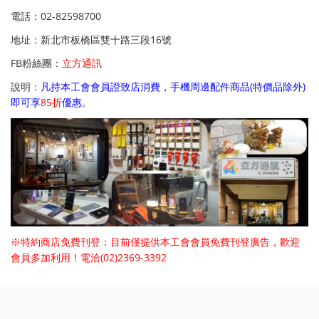
電話：02-82598700
地址：新北市板橋區雙十路三段16號
FB粉絲團：
立方通訊
說明：
凡持本工會會員證致店消費，手機周邊配件商品(特價品除外)
即可享
85折
優惠。
※特約商店免費刊登：目前僅提供本工會會員免費刊登廣告，歡迎
會員多加利用！電洽(02)2369-3392