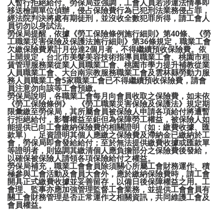
人暫行拒絕給付。勞保局並強調，工會人員若涉違法情事即
移送檢調單位偵辦，侵占保險費行為已犯刑法業務侵占罪，
經法院判決將處有期徒刑，並沒收全數犯罪所得，請工會人
員切勿以身試法。
勞保局提醒，依據《勞工保險條例施行細則》第40條、《勞
工職業災害保險及保護法施行細則》第36條規定，職業工會
欠繳保險費累計月份達2個月者，不得繼續預收保險費。依
上開規定，台北市美髮美容技術指導員職業工會、桃園市租
賃管理服務業從業人員職業工會、桃園市學力提升補教從業
人員職業工會、大台南宗教服務職業工會及雲林縣勞動力服
務人員職業工會5家職業工會已不得繼續預收保險費，請會
員注意勿向該等工會預繳。
勞保局說明，各職業工會每月向會員收取之保險費，如未依
《勞工保險條例》、《勞工職業災害保險及保護法》規定期
限彙繳至勞保局，其所屬會員被保險人申請各項給付將遭暫
行拒絕給付，影響權益至鉅但為保障勞工權益，被保險人如
能提供已向工會繳納保險費的相關證明（如：繳費收據、匯
款單），足資證明其個人應繳之保險費及滯納金已繳納於工
會，勞保局即會發給給付；至於無法提供繳費收據或匯款單
等證明者，則協調其繳清個人應負擔部分之保險費後發給，
以確保被保險人請領各項保險給付之權益。
勞保局補充，職業工會會員除須關心所屬工會財務運作、積
極參與工會活動及會員大會外，應於繳納保險費時，請工會
開具正式繳費收據並妥善留存，以備日後保障權益之用。工
會理、監事亦應加強管理監督工會業務，並提供工會會員有
關工會財務管理是否正常運作之相關資訊，共同維護工會及
會員權益。