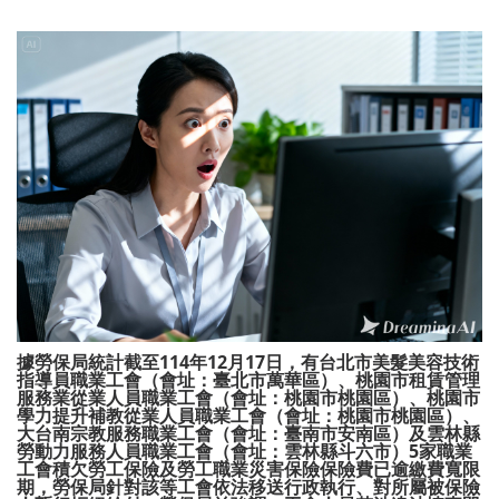
據勞保局統計截至114年12月17日，有台北市美髮美容技術
指導員職業工會（會址：臺北市萬華區）、桃園市租賃管理
服務業從業人員職業工會（會址：桃園市桃園區）、桃園市
學力提升補教從業人員職業工會（會址：桃園市桃園區）、
大台南宗教服務職業工會（會址：臺南市安南區）及雲林縣
勞動力服務人員職業工會（會址：雲林縣斗六市）5家職業
工會積欠勞工保險及勞工職業災害保險保險費已逾繳費寬限
期，勞保局針對該等工會依法移送行政執行、對所屬被保險