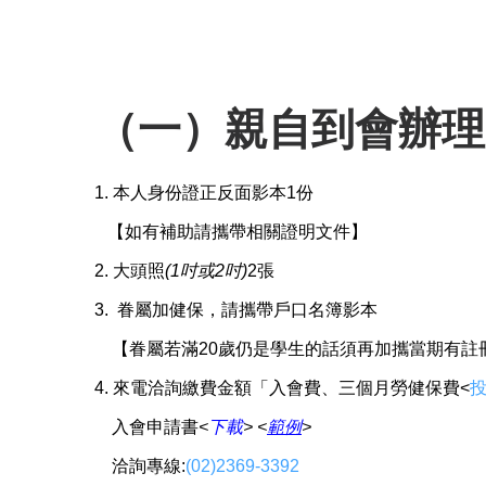
（一）親自到會辦理
1. 本人身份證正反面影本1份
【
如有補助請攜帶相關證明文件
】
2. 大頭照
(1吋或2吋)
2張
3. 眷屬加健保，請攜帶戶口名簿影本
【眷屬若滿20歲仍是學生的話須再加攜當期有註
4.
來電洽詢繳費金額「入會費、三個月勞健保費
<
入會申請書
<
下載
> <
範例
>
洽詢專線:
(02)2369-3392