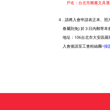
戶名：台北市圖書文具運
4．請將入會申請表正本、照
眷屬則免) 於３日內郵寄本
地址：106台北市大安區羅斯
入會後請至工會粉絲團
<
按
圖書職業工會, 運送職業工會, 工會
工會, 台北市職業工會, 勞保年金,
表, 勞保退休金計算, 勞健保, 圖文,