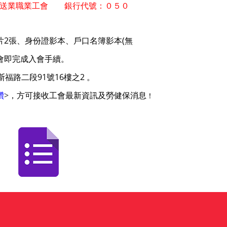
送業職業工會 銀行代號：０５０
片2張、身份證影本、戶口名簿影本(無
會即完成入會
手續。
福路二段91號16樓之2 。
讚
>
，
方可接收工會最新資訊及勞健保消息
！
, 二代健保, 公會, 職業工會投保, 職業工會勞保, 新北市職業
 投保職業工會, 生育補助, 勞保給付, 勞保老年給付, 勞保費率
 文具, 編輯, 勞退, 退休金, 職業工會推薦