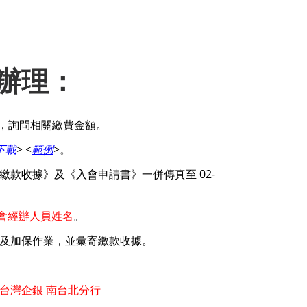
辦理：
，詢問相關繳費金額。
下載
>
<
範例
>
。
繳款收據
》及《
入會申請書
》一併傳真至
02-
會經辦人員姓名
。
及加保作業，並彙寄繳款收據。
灣企銀 南台北分行